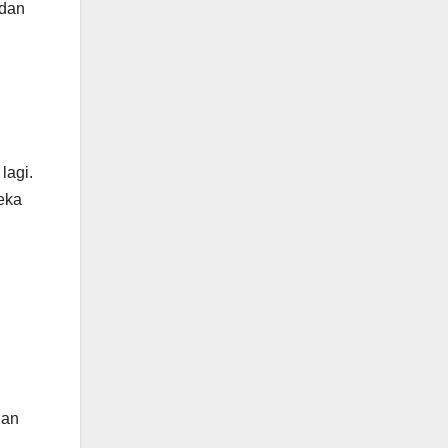
 dan
lagi.
eka
dan