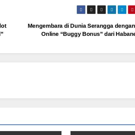
lot
Mengembara di Dunia Serangga dengan 
l”
Online “Buggy Bonus” dari Haban