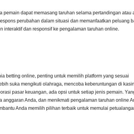
 mana pemain dapat memasang taruhan selama pertandingan atau 
respons perubahan dalam situasi dan memanfaatkan peluang b
interaktif dan responsif ke pengalaman taruhan online.
ia betting online, penting untuk memilih platform yang sesuai
ebih suka mengikuti olahraga, mencoba keberuntungan di kasin
rasi pasar keuangan, ada opsi untuk setiap jenis pemain. Yan
la anggaran Anda, dan menikmati pengalaman taruhan online 
antu Anda memilih pilihan terbaik untuk memulai petualanga