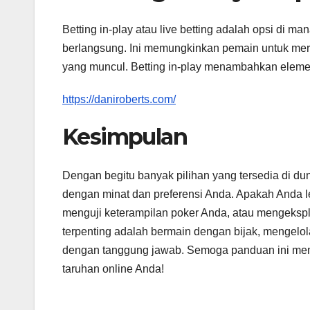
Betting in-play atau live betting adalah opsi di
berlangsung. Ini memungkinkan pemain untuk me
yang muncul. Betting in-play menambahkan elemen 
https://daniroberts.com/
Kesimpulan
Dengan begitu banyak pilihan yang tersedia di dun
dengan minat dan preferensi Anda. Apakah Anda l
menguji keterampilan poker Anda, atau mengeksplo
terpenting adalah bermain dengan bijak, mengelo
dengan tanggung jawab. Semoga panduan ini memb
taruhan online Anda!