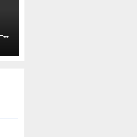
—
.com