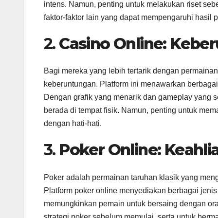
intens. Namun, penting untuk melakukan riset seb
faktor-faktor lain yang dapat mempengaruhi hasil 
2.
Casino Online: Keber
Bagi mereka yang lebih tertarik dengan permainan
keberuntungan. Platform ini menawarkan berbagai j
Dengan grafik yang menarik dan gameplay yang s
berada di tempat fisik. Namun, penting untuk m
dengan hati-hati.
3.
Poker Online: Keahlia
Poker adalah permainan taruhan klasik yang men
Platform poker online menyediakan berbagai jeni
memungkinkan pemain untuk bersaing dengan oran
strategi poker sebelum memulai, serta untuk berm