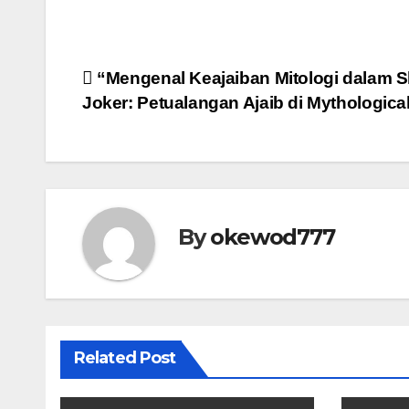
Post
“Mengenal Keajaiban Mitologi dalam S
Joker: Petualangan Ajaib di Mythologica
navigation
By
okewod777
Related Post