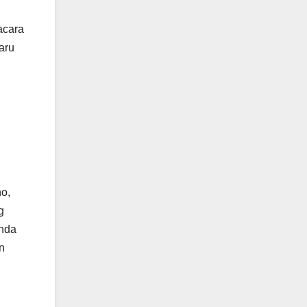
acara
aru
o,
g
Anda
n