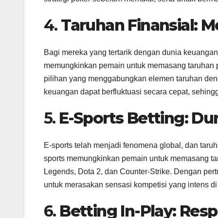
4.
Taruhan Finansial: 
Bagi mereka yang tertarik dengan dunia keuangan, 
memungkinkan pemain untuk memasang taruhan pa
pilihan yang menggabungkan elemen taruhan deng
keuangan dapat berfluktuasi secara cepat, sehingga 
5.
E-Sports Betting: D
E-sports telah menjadi fenomena global, dan taru
sports memungkinkan pemain untuk memasang tar
Legends, Dota 2, dan Counter-Strike. Dengan pert
untuk merasakan sensasi kompetisi yang intens di d
6.
Betting In-Play: Resp