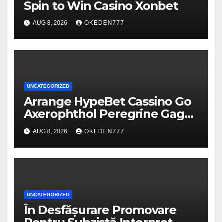
Spin to Win Casino Xonbet
AUG 8, 2026
OKEDEN777
UNCATEGORIZED
Arrange HypeBet Cassino Go
Axerophthol Peregrine Gage
Know _ Northern America
AUG 8, 2026
OKEDEN777
Spin & Win Casinohighflyer
Online Casino
UNCATEGORIZED
În Desfășurare Promovare