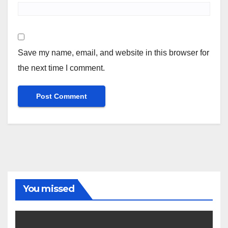
Save my name, email, and website in this browser for
the next time I comment.
You missed