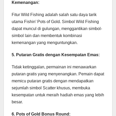
Kemenangan:
Fitur Wild Fishing adalah salah satu daya tarik
utama Fishin’ Pots of Gold. Simbol Wild Fishing
dapat muncul di gulungan, menggantikan simbol-
simbol lain dan membentuk kombinasi
kemenangan yang menguntungkan.
5. Putaran Gratis dengan Kesempatan Emas:
Tidak ketinggalan, permainan ini menawarkan
putaran gratis yang menyenangkan. Pemain dapat
memicu putaran gratis dengan mendapatkan
sejumlah simbol Scatter khusus, membuka
kesempatan untuk meraih hadiah emas yang lebih
besar.
6. Pots of Gold Bonus Round: