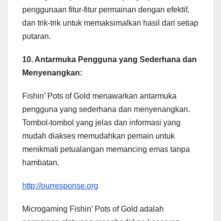
penggunaan fitur-fitur permainan dengan efektif,
dan trik-trik untuk memaksimalkan hasil dari setiap
putaran.
10. Antarmuka Pengguna yang Sederhana dan
Menyenangkan:
Fishin’ Pots of Gold menawarkan antarmuka
pengguna yang sederhana dan menyenangkan.
Tombol-tombol yang jelas dan informasi yang
mudah diakses memudahkan pemain untuk
menikmati petualangan memancing emas tanpa
hambatan.
http://ourresponse.org
Microgaming Fishin’ Pots of Gold adalah