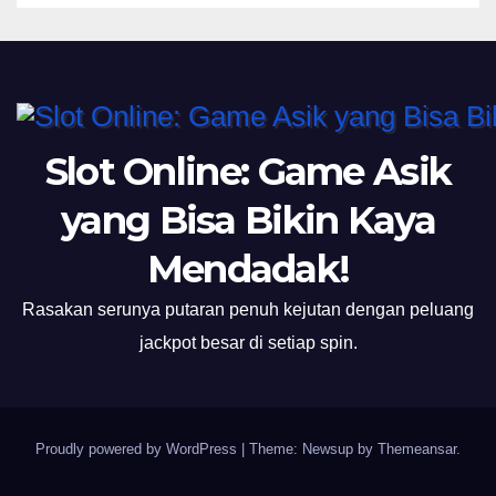
Slot Online: Game Asik
yang Bisa Bikin Kaya
Mendadak!
Rasakan serunya putaran penuh kejutan dengan peluang
jackpot besar di setiap spin.
Proudly powered by WordPress
|
Theme: Newsup by
Themeansar
.