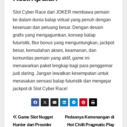
Slot Cyber Race dari JOKER membawa pemain
ke dalam dunia balap virtual yang penuh dengan
keseruan dan peluang besar. Dengan desain
grafis yang mengagumkan, konsep balap
futuristik, fitur bonus yang menguntungkan, jackpot
besar, kemudahan akses, keamanan, dan
komunitas pemain yang aktif, game ini
menawarkan paket lengkap bagi para penggemar
judi daring. Jangan lewatkan kesempatan untuk
merasakan sensasi balap futuristik dan mengejar
jackpot di Slot Cyber Race!
Post
Game Slot Nugget
Pedasnya Kemenangan di
Hunter dari Provider
Hot Chilli Pragmatic Play