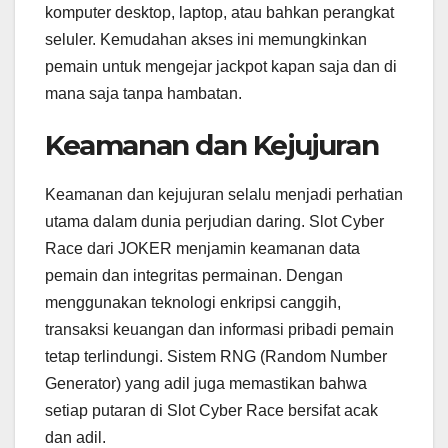
komputer desktop, laptop, atau bahkan perangkat
seluler. Kemudahan akses ini memungkinkan
pemain untuk mengejar jackpot kapan saja dan di
mana saja tanpa hambatan.
Keamanan dan Kejujuran
Keamanan dan kejujuran selalu menjadi perhatian
utama dalam dunia perjudian daring. Slot Cyber
Race dari JOKER menjamin keamanan data
pemain dan integritas permainan. Dengan
menggunakan teknologi enkripsi canggih,
transaksi keuangan dan informasi pribadi pemain
tetap terlindungi. Sistem RNG (Random Number
Generator) yang adil juga memastikan bahwa
setiap putaran di Slot Cyber Race bersifat acak
dan adil.