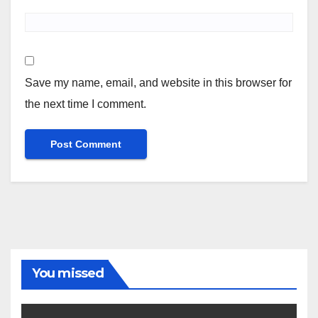
Save my name, email, and website in this browser for
the next time I comment.
You missed