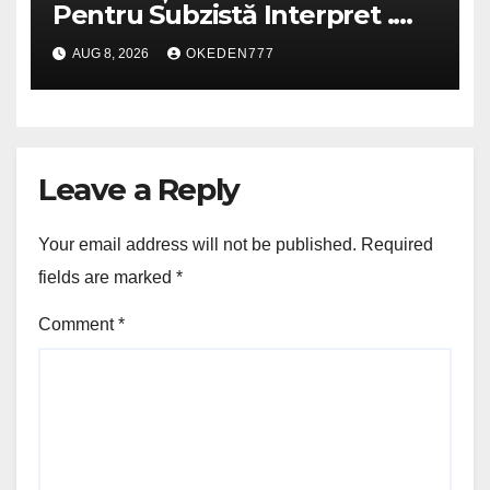
Pentru Subzistă Interpret .
Romania Deposit & Play
AUG 8, 2026
OKEDEN777
Ggbet Online Casino
Leave a Reply
Your email address will not be published.
Required
fields are marked
*
Comment
*