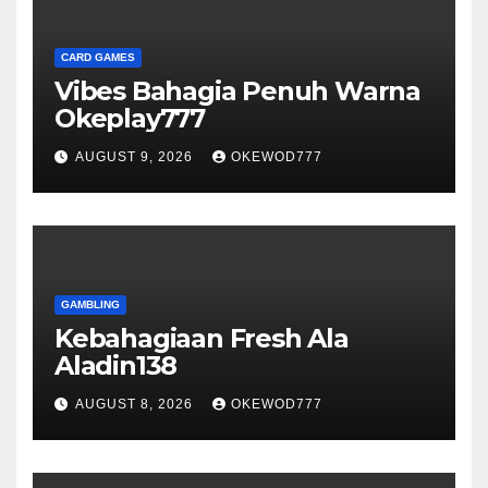
CARD GAMES
Vibes Bahagia Penuh Warna
Okeplay777
AUGUST 9, 2026
OKEWOD777
GAMBLING
Kebahagiaan Fresh Ala
Aladin138
AUGUST 8, 2026
OKEWOD777