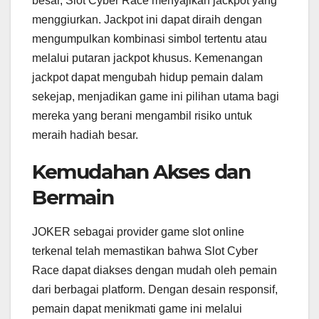
besar, Slot Cyber Race menyajikan jackpot yang
menggiurkan. Jackpot ini dapat diraih dengan
mengumpulkan kombinasi simbol tertentu atau
melalui putaran jackpot khusus. Kemenangan
jackpot dapat mengubah hidup pemain dalam
sekejap, menjadikan game ini pilihan utama bagi
mereka yang berani mengambil risiko untuk
meraih hadiah besar.
Kemudahan Akses dan
Bermain
JOKER sebagai provider game slot online
terkenal telah memastikan bahwa Slot Cyber
Race dapat diakses dengan mudah oleh pemain
dari berbagai platform. Dengan desain responsif,
pemain dapat menikmati game ini melalui