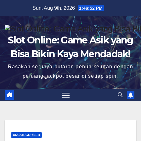
Skip
Sun. Aug 9th, 2026
1:46:53 PM
to
content
Slot Online: Game Asik yang
Bisa Bikin Kaya Mendadak!
Rasakan serunya putaran penuh kejutan dengan
peluang jackpot besar di setiap spin.
UNCATEGORIZED