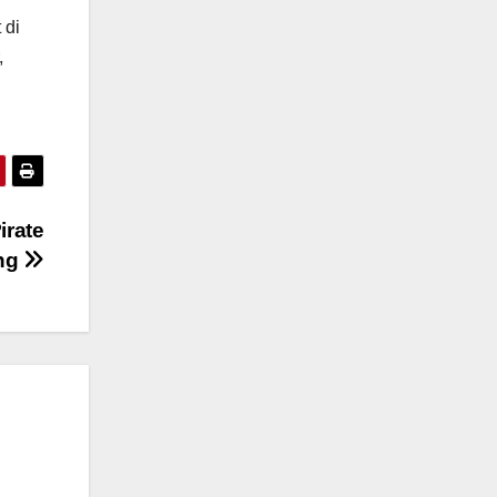
 di
,
rate
ng