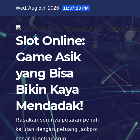
Skip
Wed. Aug 5th, 2026
11:37:25 PM
to
content
Slot Online:
Game Asik
yang Bisa
Bikin Kaya
Mendadak!
Rasakan serunya putaran penuh
kejutan dengan peluang jackpot
besar di setiap spin.