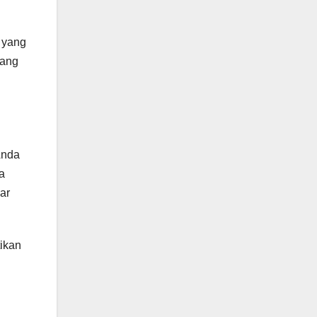
 yang
yang
Anda
a
ar
ikan