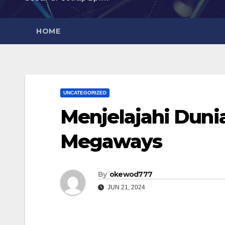
HOME
UNCATEGORIZED
Menjelajahi Duni
Megaways
By
okewod777
JUN 21, 2024