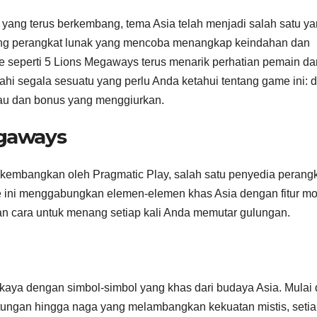
yang terus berkembang, tema Asia telah menjadi salah satu y
ang perangkat lunak yang mencoba menangkap keindahan dan
e seperti 5 Lions Megaways terus menarik perhatian pemain dar
ajahi segala sesuatu yang perlu Anda ketahui tentang game ini: d
au dan bonus yang menggiurkan.
egaways
ikembangkan oleh Pragmatic Play, salah satu penyedia perang
ame ini menggabungkan elemen-elemen khas Asia dengan fitur m
n cara untuk menang setiap kali Anda memutar gulungan.
aya dengan simbol-simbol yang khas dari budaya Asia. Mulai 
ungan hingga naga yang melambangkan kekuatan mistis, seti