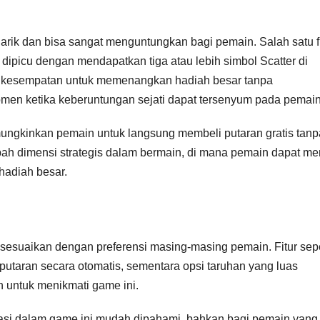
rik dan bisa sangat menguntungkan bagi pemain. Salah satu fi
a dipicu dengan mendapatkan tiga atau lebih simbol Scatter di
ki kesempatan untuk memenangkan hadiah besar tanpa
men ketika keberuntungan sejati dapat tersenyum pada pemain
emungkinkan pemain untuk langsung membeli putaran gratis tanp
ah dimensi strategis dalam bermain, di mana pemain dapat me
hadiah besar.
sesuaikan dengan preferensi masing-masing pemain. Fitur sepe
taran secara otomatis, sementara opsi taruhan yang luas
untuk menikmati game ini.
i dalam game ini mudah dipahami, bahkan bagi pemain yang