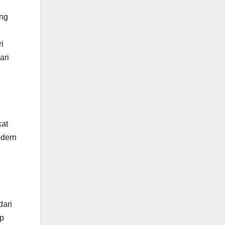
ang
i
ari
kat
odern
dari
ap