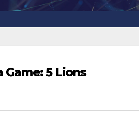
a Game: 5 Lions