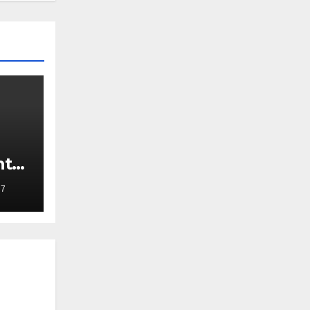
nte
 E
7
nto
te