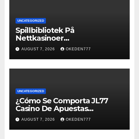
UNCATEGORIZED
Spillbibliotek På
Nettkasinoer
Nieautoryzowane Transakcje
AUGUST 7, 2026
OKEDEN777
MBIT Casino — NO Sign Up
Today
UNCATEGORIZED
¿Cómo Se Comporta JL77
Casino De Apuestas
Garantizar Bonita Apostar .
AUGUST 7, 2026
OKEDEN777
dentro de España Sign Up
Today Orozino Online Casino