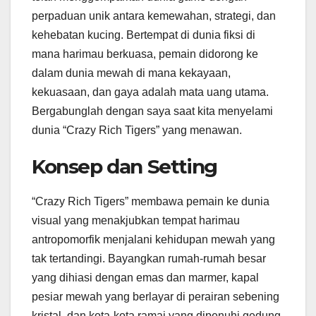
perpaduan unik antara kemewahan, strategi, dan
kehebatan kucing. Bertempat di dunia fiksi di
mana harimau berkuasa, pemain didorong ke
dalam dunia mewah di mana kekayaan,
kekuasaan, dan gaya adalah mata uang utama.
Bergabunglah dengan saya saat kita menyelami
dunia “Crazy Rich Tigers” yang menawan.
Konsep dan Setting
“Crazy Rich Tigers” membawa pemain ke dunia
visual yang menakjubkan tempat harimau
antropomorfik menjalani kehidupan mewah yang
tak tertandingi. Bayangkan rumah-rumah besar
yang dihiasi dengan emas dan marmer, kapal
pesiar mewah yang berlayar di perairan sebening
kristal, dan kota-kota ramai yang dipenuhi gedung