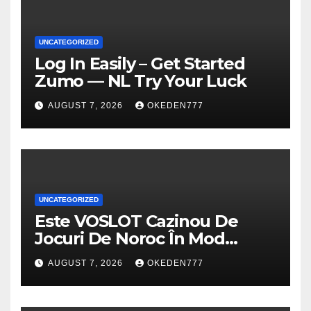
UNCATEGORIZED
Log In Easily – Get Started
Zumo — NL Try Your Luck
AUGUST 7, 2026
OKEDEN777
UNCATEGORIZED
Este VOSLOT Cazinou De
Jocuri De Noroc În Mod
Corespunzător A Certifica Și
AUGUST 7, 2026
OKEDEN777
A Fixa https://www.elit-
casino.net/ — pe teritoriul
României Start Winning