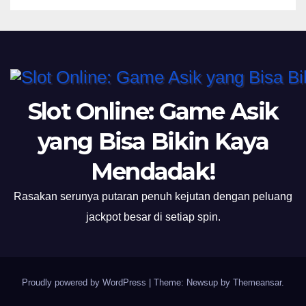
Slot Online: Game Asik
yang Bisa Bikin Kaya
Mendadak!
Rasakan serunya putaran penuh kejutan dengan peluang
jackpot besar di setiap spin.
Proudly powered by WordPress
|
Theme: Newsup by
Themeansar
.