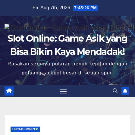
Skip
Fri. Aug 7th, 2026
7:45:27 PM
to
content
Slot Online: Game Asik yang
Bisa Bikin Kaya Mendadak!
Rasakan serunya putaran penuh kejutan dengan
peluang jackpot besar di setiap spin.
UNCATEGORIZED