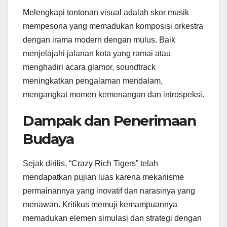
Melengkapi tontonan visual adalah skor musik
mempesona yang memadukan komposisi orkestra
dengan irama modern dengan mulus. Baik
menjelajahi jalanan kota yang ramai atau
menghadiri acara glamor, soundtrack
meningkatkan pengalaman mendalam,
mengangkat momen kemenangan dan introspeksi.
Dampak dan Penerimaan
Budaya
Sejak dirilis, “Crazy Rich Tigers” telah
mendapatkan pujian luas karena mekanisme
permainannya yang inovatif dan narasinya yang
menawan. Kritikus memuji kemampuannya
memadukan elemen simulasi dan strategi dengan