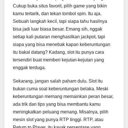
Cukup buka situs favorit, pilih game yang bikin
kamu tertarik, dan tekan tombol spin. Itu aja.
Sebuah langkah kecil, tapi siapa tahu hasilnya
bisa jadi luar biasa besar. Emang sih, nggak
setiap kali putaran menghasilkan jackpot, tapi
siapa yang bisa menebak kapan keberuntungan
itu bakal datang? Kadang, slot itu punya cara
tersendiri buat memberi kejutan-kejutan yang
enggak terduga.
Sekarang, jangan salah paham dulu. Slot itu
bukan cuma soal keberuntungan belaka. Meski
keberuntungan memang memainkan peran besar,
ada trik dan tips yang bisa membantu kamu
meningkatkan peluang menang. Misalnya, pilih
mesin slot yang punya RTP tinggi. RTP, atau
Return to Player, itu kayak persentase yang