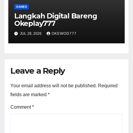
GAMES
Langkah Digital Bareng
Okeplay777
JUL 28, 2026
OKEWOD777
Leave a Reply
Your email address will not be published.
Required
fields are marked
*
Comment
*