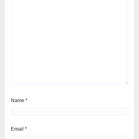
Name
*
Email
*