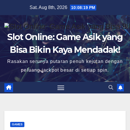
Skip
Sat. Aug 8th, 2026
10:08:20 PM
to
content
Slot Online: Game Asik yang
Bisa Bikin Kaya Mendadak!
Rasakan serunya putaran penuh kejutan dengan
peluang jackpot besar di setiap spin.
GAMES