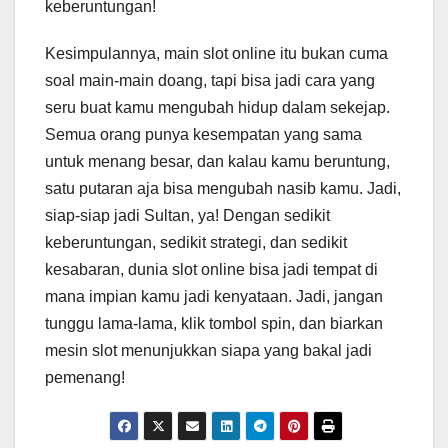
keberuntungan!
Kesimpulannya, main slot online itu bukan cuma
soal main-main doang, tapi bisa jadi cara yang
seru buat kamu mengubah hidup dalam sekejap.
Semua orang punya kesempatan yang sama
untuk menang besar, dan kalau kamu beruntung,
satu putaran aja bisa mengubah nasib kamu. Jadi,
siap-siap jadi Sultan, ya! Dengan sedikit
keberuntungan, sedikit strategi, dan sedikit
kesabaran, dunia slot online bisa jadi tempat di
mana impian kamu jadi kenyataan. Jadi, jangan
tunggu lama-lama, klik tombol spin, dan biarkan
mesin slot menunjukkan siapa yang bakal jadi
pemenang!