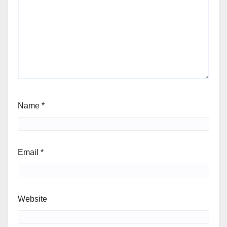
Name
*
Email
*
Website