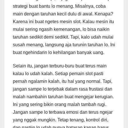
strategi buat bantu lo menang. Misalnya, coba
main dengan taruhan kecil dulu di awal. Kenapa?
Karena ini buat ngetes mesin slot. Kalau mesin itu
mulai sering ngasih kemenangan, lo bisa naikin
taruhan sedikit demi sedikit. Tapi, kalo udah mulai
susah menang, langsung aja turunin taruhan lo. Ini
buat ngehindarin lo kehilangan banyak uang.
Selain itu, jangan terburu-buru buat terus main
kalau lo udah kalah. Setiap pemain slot pasti
pernah ngalamin kalah, itu hal yang normal. Tapi,
jangan sampe lo terjebak dalam rasa frustasi dan
malah nambahin taruhan buat mengejar kerugian.
Ini yang sering bikin orang malah tambah rugi.
Jangan sampe lo terbawa emosi dan terus ngejar
yang nggak mungkin. Tetap tenang, kontrol diri,
dan pastiin lo udah punya batasan kapan harus