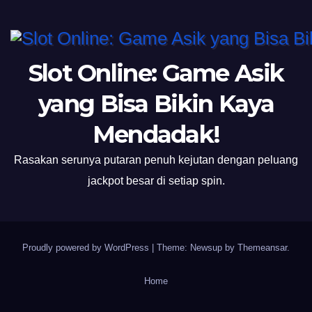
Slot Online: Game Asik
yang Bisa Bikin Kaya
Mendadak!
Rasakan serunya putaran penuh kejutan dengan peluang
jackpot besar di setiap spin.
Proudly powered by WordPress
|
Theme: Newsup by
Themeansar
.
Home