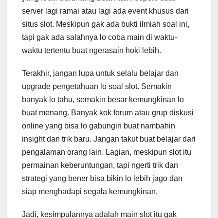
server lagi ramai atau lagi ada event khusus dari
situs slot. Meskipun gak ada bukti ilmiah soal ini,
tapi gak ada salahnya lo coba main di waktu-
waktu tertentu buat ngerasain hoki lebih.
Terakhir, jangan lupa untuk selalu belajar dan
upgrade pengetahuan lo soal slot. Semakin
banyak lo tahu, semakin besar kemungkinan lo
buat menang. Banyak kok forum atau grup diskusi
online yang bisa lo gabungin buat nambahin
insight dan trik baru. Jangan takut buat belajar dari
pengalaman orang lain. Lagian, meskipun slot itu
permainan keberuntungan, tapi ngerti trik dan
strategi yang bener bisa bikin lo lebih jago dan
siap menghadapi segala kemungkinan.
Jadi, kesimpulannya adalah main slot itu gak