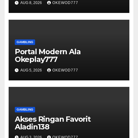
AUG 8, 2026
OKEWOD777
GAMBLING
Portal Modern Ala
Okeplay777
AUG 5, 2026
OKEWOD777
GAMBLING
Akses Ringan Favorit
Aladin138
AUG 3, 2026
OKEWOD777