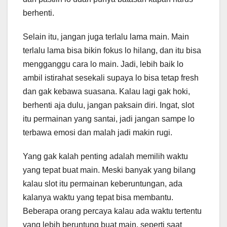
berhenti.
Selain itu, jangan juga terlalu lama main. Main
terlalu lama bisa bikin fokus lo hilang, dan itu bisa
mengganggu cara lo main. Jadi, lebih baik lo
ambil istirahat sesekali supaya lo bisa tetap fresh
dan gak kebawa suasana. Kalau lagi gak hoki,
berhenti aja dulu, jangan paksain diri. Ingat, slot
itu permainan yang santai, jadi jangan sampe lo
terbawa emosi dan malah jadi makin rugi.
Yang gak kalah penting adalah memilih waktu
yang tepat buat main. Meski banyak yang bilang
kalau slot itu permainan keberuntungan, ada
kalanya waktu yang tepat bisa membantu.
Beberapa orang percaya kalau ada waktu tertentu
yang lebih beruntung buat main, seperti saat