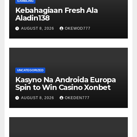
GAMBLING
Kebahagiaan Fresh Ala
Aladin138
AUGUST 8, 2026
OKEWOD777
UNCATEGORIZED
Kasyno Na Androida Europa
Spin to Win Casino Xonbet
AUGUST 8, 2026
OKEDEN777