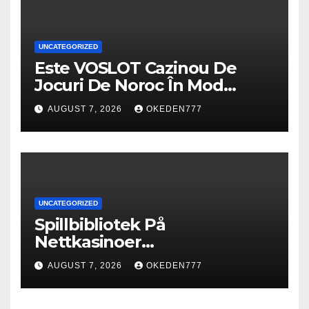
UNCATEGORIZED
Este VOSLOT Cazinou De
Jocuri De Noroc În Mod
Corespunzător A Certifica Și
AUGUST 7, 2026
OKEDEN777
A Fixa https://www.elit-
casino.net/ — pe teritoriul
României Start Winning
UNCATEGORIZED
Spillbibliotek På
Nettkasinoer
Nieautoryzowane Transakcje
AUGUST 7, 2026
OKEDEN777
MBIT Casino — NO Sign Up
Today