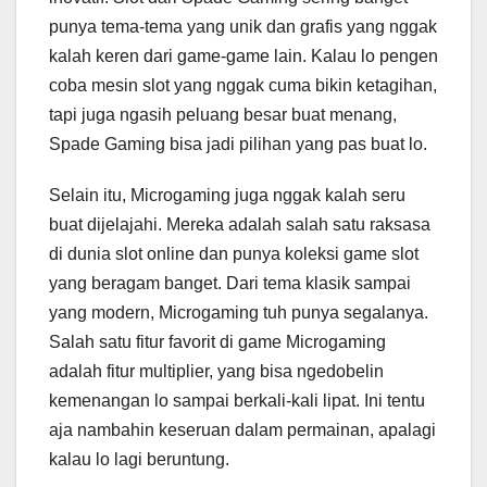
punya tema-tema yang unik dan grafis yang nggak
kalah keren dari game-game lain. Kalau lo pengen
coba mesin slot yang nggak cuma bikin ketagihan,
tapi juga ngasih peluang besar buat menang,
Spade Gaming bisa jadi pilihan yang pas buat lo.
Selain itu, Microgaming juga nggak kalah seru
buat dijelajahi. Mereka adalah salah satu raksasa
di dunia slot online dan punya koleksi game slot
yang beragam banget. Dari tema klasik sampai
yang modern, Microgaming tuh punya segalanya.
Salah satu fitur favorit di game Microgaming
adalah fitur multiplier, yang bisa ngedobelin
kemenangan lo sampai berkali-kali lipat. Ini tentu
aja nambahin keseruan dalam permainan, apalagi
kalau lo lagi beruntung.