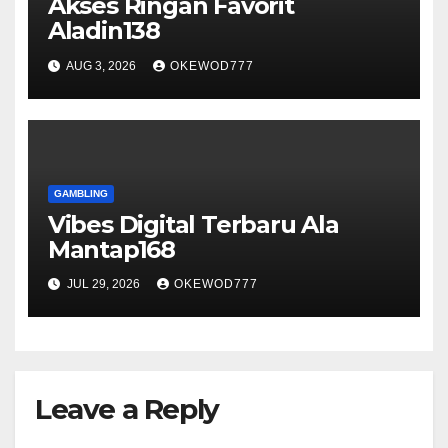
Akses Ringan Favorit
Aladin138
AUG 3, 2026
OKEWOD777
GAMBLING
Vibes Digital Terbaru Ala
Mantap168
JUL 29, 2026
OKEWOD777
Leave a Reply