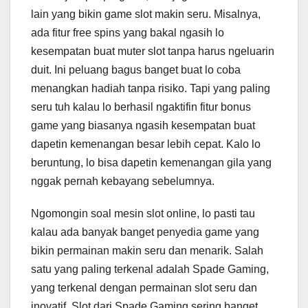
lain yang bikin game slot makin seru. Misalnya,
ada fitur free spins yang bakal ngasih lo
kesempatan buat muter slot tanpa harus ngeluarin
duit. Ini peluang bagus banget buat lo coba
menangkan hadiah tanpa risiko. Tapi yang paling
seru tuh kalau lo berhasil ngaktifin fitur bonus
game yang biasanya ngasih kesempatan buat
dapetin kemenangan besar lebih cepat. Kalo lo
beruntung, lo bisa dapetin kemenangan gila yang
nggak pernah kebayang sebelumnya.
Ngomongin soal mesin slot online, lo pasti tau
kalau ada banyak banget penyedia game yang
bikin permainan makin seru dan menarik. Salah
satu yang paling terkenal adalah Spade Gaming,
yang terkenal dengan permainan slot seru dan
inovatif. Slot dari Spade Gaming sering banget