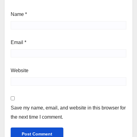
Name
*
Email
*
Website
Save my name, email, and website in this browser for
the next time I comment.