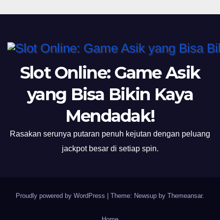
Slot Online: Game Asik
yang Bisa Bikin Kaya
Mendadak!
Rasakan serunya putaran penuh kejutan dengan peluang
jackpot besar di setiap spin.
Proudly powered by WordPress
|
Theme: Newsup by
Themeansar
.
Home