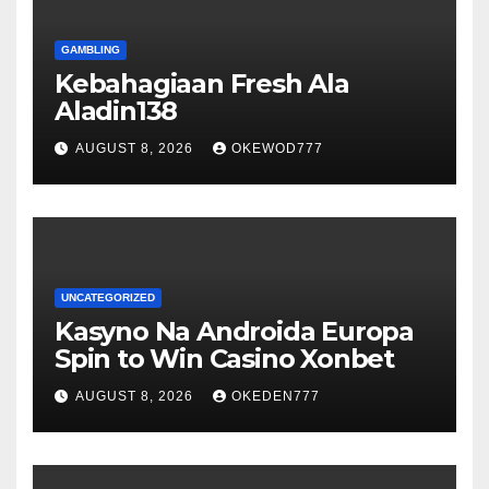
GAMBLING
Kebahagiaan Fresh Ala
Aladin138
AUGUST 8, 2026
OKEWOD777
UNCATEGORIZED
Kasyno Na Androida Europa
Spin to Win Casino Xonbet
AUGUST 8, 2026
OKEDEN777