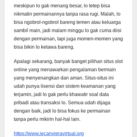
meskipun lo gak menang besar, lo tetep bisa
nikmatin permainannya tanpa rasa rugi. Malah, lo
bisa ngobrol-ngobrol bareng temen atau keluarga
sambil main, jadi malam minggu lo gak cuma diisi
dengan permainan, tapi juga momen-momen yang
bisa bikin lo ketawa bareng.
Apalagi sekarang, banyak banget pilihan situs slot
online yang menawarkan pengalaman bermain
yang menyenangkan dan aman. Situs-situs ini
udah punya lisensi dan sistem keamanan yang
terjamin, jadi lo gak perlu khawatir soal data
pribadi atau transaksi lo. Semua udah dijaga
dengan baik, jadi lo bisa fokus ke permainan
tanpa perlu mikirin hal-hal lain.
https://www.iecanvieravirtual.org