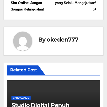
navigation
Slot Online, Jangan
yang Selalu Mengejutkan!
Sampai Ketinggalan!
By
okeden777
Related Post
CARD GAMES
Studio Digital Penuh