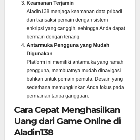
Keamanan Terjamin
Aladin138 menjaga keamanan data pribadi
dan transaksi pemain dengan sistem
enkripsi yang canggih, sehingga Anda dapat
bermain dengan tenang.
Antarmuka Pengguna yang Mudah
Digunakan
Platform ini memiliki antarmuka yang ramah
pengguna, membuatnya mudah dinavigasi
bahkan untuk pemain pemula. Desain yang
sederhana memungkinkan Anda fokus pada
permainan tanpa gangguan.
Cara Cepat Menghasilkan
Uang dari Game Online di
Aladin138