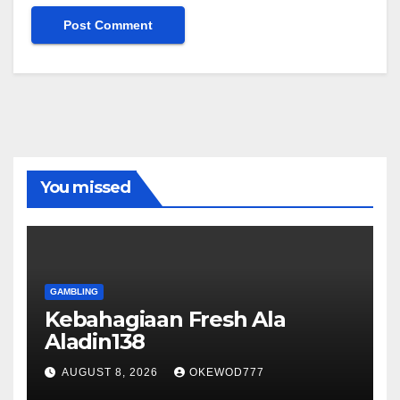
You missed
GAMBLING
Kebahagiaan Fresh Ala
Aladin138
AUGUST 8, 2026
OKEWOD777