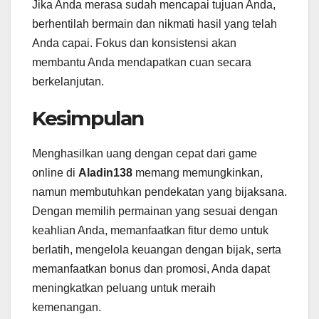
Jika Anda merasa sudah mencapai tujuan Anda,
berhentilah bermain dan nikmati hasil yang telah
Anda capai. Fokus dan konsistensi akan
membantu Anda mendapatkan cuan secara
berkelanjutan.
Kesimpulan
Menghasilkan uang dengan cepat dari game
online di
Aladin138
memang memungkinkan,
namun membutuhkan pendekatan yang bijaksana.
Dengan memilih permainan yang sesuai dengan
keahlian Anda, memanfaatkan fitur demo untuk
berlatih, mengelola keuangan dengan bijak, serta
memanfaatkan bonus dan promosi, Anda dapat
meningkatkan peluang untuk meraih
kemenangan.