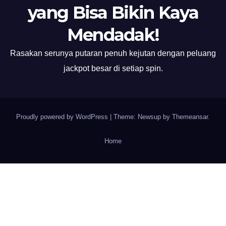
yang Bisa Bikin Kaya
Mendadak!
Rasakan serunya putaran penuh kejutan dengan peluang
jackpot besar di setiap spin.
Proudly powered by WordPress
|
Theme: Newsup by
Themeansar
.
Home