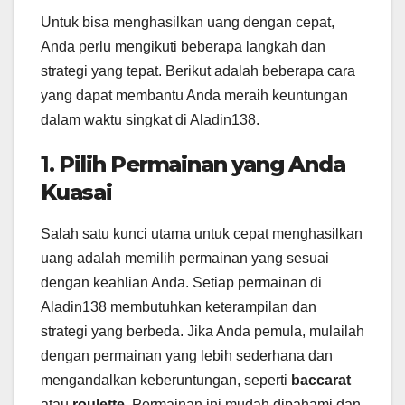
Untuk bisa menghasilkan uang dengan cepat,
Anda perlu mengikuti beberapa langkah dan
strategi yang tepat. Berikut adalah beberapa cara
yang dapat membantu Anda meraih keuntungan
dalam waktu singkat di Aladin138.
1.
Pilih Permainan yang Anda
Kuasai
Salah satu kunci utama untuk cepat menghasilkan
uang adalah memilih permainan yang sesuai
dengan keahlian Anda. Setiap permainan di
Aladin138 membutuhkan keterampilan dan
strategi yang berbeda. Jika Anda pemula, mulailah
dengan permainan yang lebih sederhana dan
mengandalkan keberuntungan, seperti
baccarat
atau
roulette
. Permainan ini mudah dipahami dan