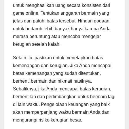
untuk menghasilkan uang secara konsisten dari
game online. Tentukan anggaran bermain yang
jelas dan patuhi batas tersebut. Hindari godaan
untuk bertaruh lebih banyak hanya karena Anda
merasa beruntung atau mencoba mengejar
kerugian setelah kalah.
Selain itu, pastikan untuk menetapkan batas
kemenangan dan kerugian. Jika Anda mencapai
batas kemenangan yang sudah ditentukan,
berhenti bermain dan nikmati hasilnya.
Sebaliknya, jika Anda mencapai batas kerugian,
berhentilah dan pertimbangkan untuk bermain lagi
di lain waktu. Pengelolaan keuangan yang baik
akan memperpanjang waktu bermain Anda dan
mengurangi risiko kerugian besar.