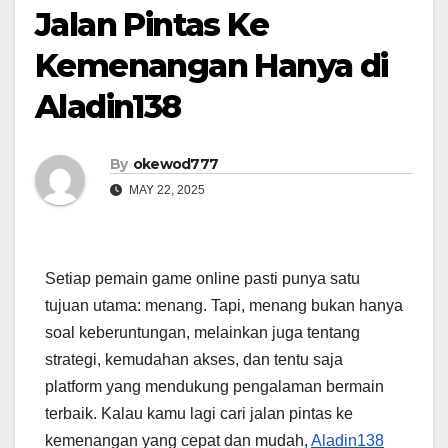
Jalan Pintas Ke
Kemenangan Hanya di
Aladin138
By
okewod777
MAY 22, 2025
Setiap pemain game online pasti punya satu
tujuan utama: menang. Tapi, menang bukan hanya
soal keberuntungan, melainkan juga tentang
strategi, kemudahan akses, dan tentu saja
platform yang mendukung pengalaman bermain
terbaik. Kalau kamu lagi cari jalan pintas ke
kemenangan yang cepat dan mudah,
Aladin138