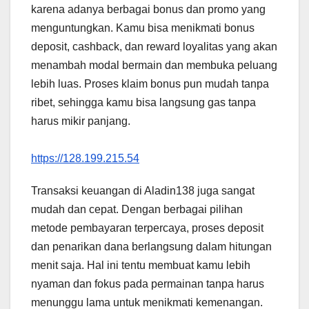
karena adanya berbagai bonus dan promo yang
menguntungkan. Kamu bisa menikmati bonus
deposit, cashback, dan reward loyalitas yang akan
menambah modal bermain dan membuka peluang
lebih luas. Proses klaim bonus pun mudah tanpa
ribet, sehingga kamu bisa langsung gas tanpa
harus mikir panjang.
https://128.199.215.54
Transaksi keuangan di Aladin138 juga sangat
mudah dan cepat. Dengan berbagai pilihan
metode pembayaran terpercaya, proses deposit
dan penarikan dana berlangsung dalam hitungan
menit saja. Hal ini tentu membuat kamu lebih
nyaman dan fokus pada permainan tanpa harus
menunggu lama untuk menikmati kemenangan.