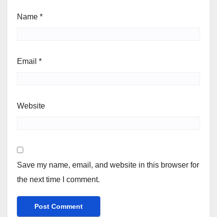
Name
*
Email
*
Website
Save my name, email, and website in this browser for
the next time I comment.