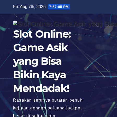
Skip
Fri. Aug 7th, 2026
7:57:06 PM
to
content
Slot Online:
Game Asik
yang Bisa
Bikin Kaya
Mendadak!
Rasakan serunya putaran penuh
kejutan dengan peluang jackpot
besar di setiap spin.