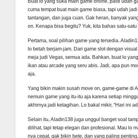
Buat lo yang suka main game online, pasti udah 
cuma tempat buat main game biasa, tapi udah jadi 
tantangan, dan juga cuan. Gak heran, banyak yang
on. Kenapa bisa begitu? Yuk, kita bahas satu-satu 
Pertama, soal pilihan game yang tersedia. Aladin
lo betah berjam-jam. Dari game slot dengan visua
meja judi Vegas, semua ada. Bahkan, buat lo yang
ikan atau arcade yang seru abis. Jadi, apa pun moo
aja.
Yang bikin makin susah move on, game-game di Al
nemuin game yang itu-itu aja karena setiap minggu
akhirnya jadi ketagihan. Lo bakal mikir, “Hari ini 
Selain itu, Aladin138 juga unggul banget soal ta
dilihat, tapi tetap elegan dan profesional. Mau lo
nya cepat, gak bikin bete, dan yang paling penti