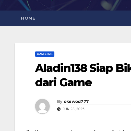
HOME
GAMBLING
Aladin138 Siap Bi
dari Game
By
okewod777
JUN 23, 2025