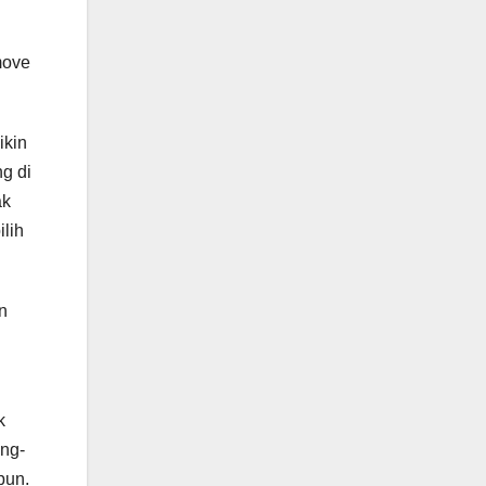
n
move
ikin
g di
ak
ilih
n
k
ing-
pun.