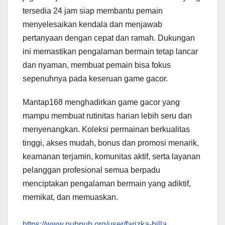
tersedia 24 jam siap membantu pemain
menyelesaikan kendala dan menjawab
pertanyaan dengan cepat dan ramah. Dukungan
ini memastikan pengalaman bermain tetap lancar
dan nyaman, membuat pemain bisa fokus
sepenuhnya pada keseruan game gacor.
Mantap168 menghadirkan game gacor yang
mampu membuat rutinitas harian lebih seru dan
menyenangkan. Koleksi permainan berkualitas
tinggi, akses mudah, bonus dan promosi menarik,
keamanan terjamin, komunitas aktif, serta layanan
pelanggan profesional semua berpadu
menciptakan pengalaman bermain yang adiktif,
memikat, dan memuaskan.
https://www.pubpub.org/user/farizka-billa