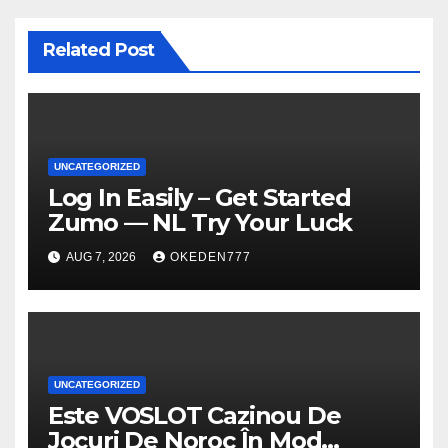
Related Post
UNCATEGORIZED
Log In Easily – Get Started
Zumo — NL Try Your Luck
AUG 7, 2026
OKEDEN777
UNCATEGORIZED
Este VOSLOT Cazinou De
Jocuri De Noroc În Mod