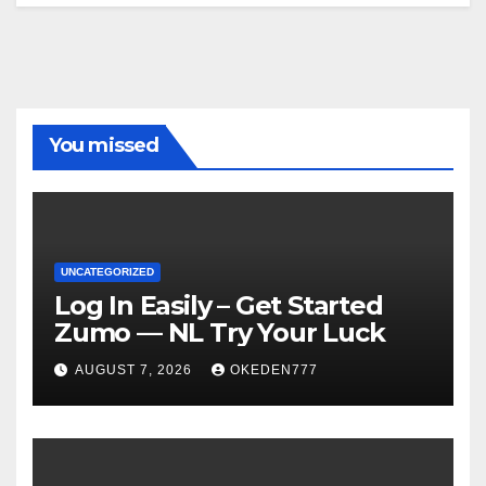
You missed
UNCATEGORIZED
Log In Easily – Get Started
Zumo — NL Try Your Luck
AUGUST 7, 2026
OKEDEN777