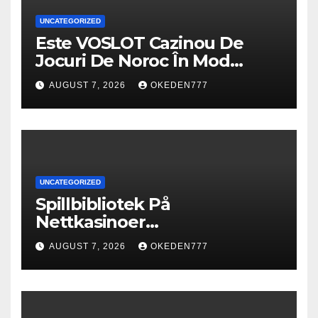
UNCATEGORIZED
Este VOSLOT Cazinou De
Jocuri De Noroc În Mod
Corespunzător A Certifica Și
AUGUST 7, 2026
OKEDEN777
A Fixa https://www.elit-
casino.net/ — pe teritoriul
României Start Winning
UNCATEGORIZED
Spillbibliotek På
Nettkasinoer
Nieautoryzowane Transakcje
AUGUST 7, 2026
OKEDEN777
MBIT Casino — NO Sign Up
Today