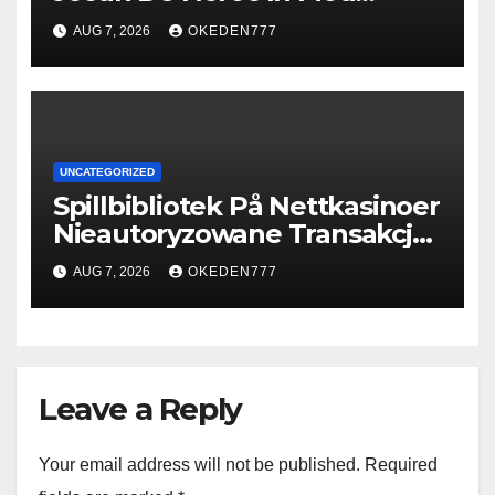
Corespunzător A Certifica Și A
AUG 7, 2026
OKEDEN777
Fixa https://www.elit-
casino.net/ — pe teritoriul
României Start Winning
UNCATEGORIZED
Spillbibliotek På Nettkasinoer
Nieautoryzowane Transakcje
MBIT Casino — NO Sign Up
AUG 7, 2026
OKEDEN777
Today
Leave a Reply
Your email address will not be published.
Required