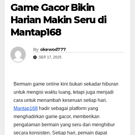
Game Gacor Bikin
Harian Makin Seru di
Mantap168
By
okewod777
SEP 17, 2025
Bermain game online kini bukan sekadar hiburan
untuk mengisi waktu luang, tetapi juga menjadi
cara untuk menambah keseruan setiap hari.
Mantap168
hadir sebagai platform yang
menghadirkan game gacor, memberikan
pengalaman bermain yang seru dan menghibur
secara konsisten. Setiap hari, pemain dapat