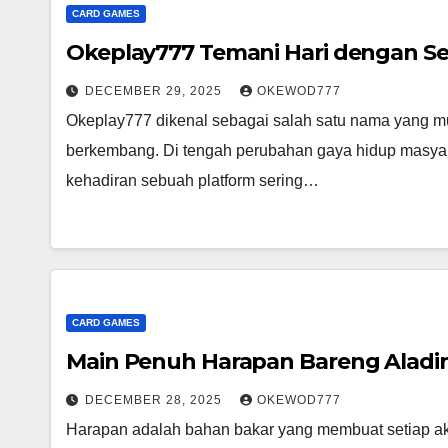
CARD GAMES
Okeplay777 Temani Hari dengan S
DECEMBER 29, 2025
OKEWOD777
Okeplay777 dikenal sebagai salah satu nama yang mu
berkembang. Di tengah perubahan gaya hidup masyar
kehadiran sebuah platform sering…
CARD GAMES
Main Penuh Harapan Bareng Aladi
DECEMBER 28, 2025
OKEWOD777
Harapan adalah bahan bakar yang membuat setiap akti