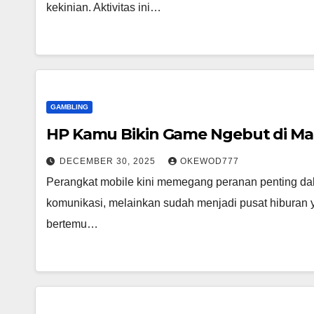
kekinian. Aktivitas ini…
GAMBLING
HP Kamu Bikin Game Ngebut di Ma
DECEMBER 30, 2025
OKEWOD777
Perangkat mobile kini memegang peranan penting dal
komunikasi, melainkan sudah menjadi pusat hiburan y
bertemu…