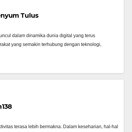
enyum Tulus
ncul dalam dinamika dunia digital yang terus
akat yang semakin terhubung dengan teknologi,
n138
vitas terasa lebih bermakna. Dalam keseharian, hal-hal