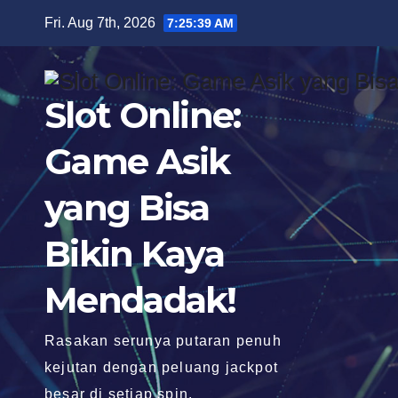
Skip
Fri. Aug 7th, 2026
7:25:40 AM
to
content
Slot Online:
Game Asik
yang Bisa
Bikin Kaya
Mendadak!
Rasakan serunya putaran penuh
kejutan dengan peluang jackpot
besar di setiap spin.