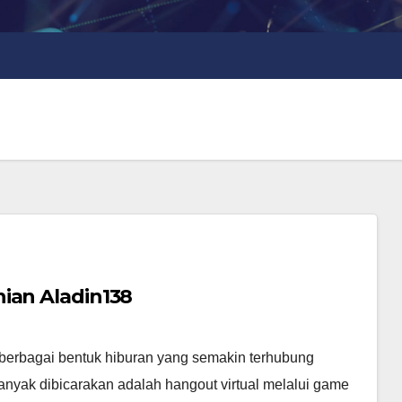
ian Aladin138
berbagai bentuk hiburan yang semakin terhubung
banyak dibicarakan adalah hangout virtual melalui game